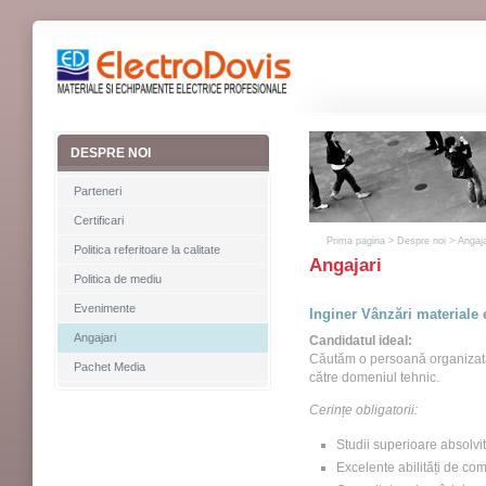
DESPRE NOI
Parteneri
Certificari
Prima pagina
>
Despre noi
> Angaja
Politica referitoare la calitate
Angajari
Politica de mediu
Evenimente
Inginer Vânzări materiale 
Angajari
Candidatul ideal:
Căutăm o persoană organizată, 
Pachet Media
către domeniul tehnic.
Cerințe obligatorii:
Studii superioare absolvit
Excelente abilități de com