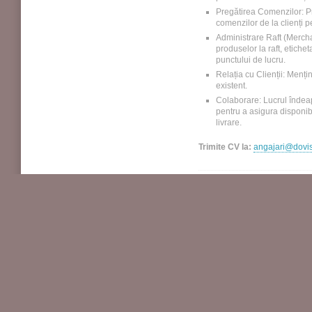
Pregătirea Comenzilor: Pr
comenzilor de la clienți pe
Administrare Raft (Merch
produselor la raft, etiche
punctului de lucru.
Relația cu Clienții: Mențin
existent.
Colaborare: Lucrul îndeap
pentru a asigura disponib
livrare.
Trimite CV la:
angajari@dovis