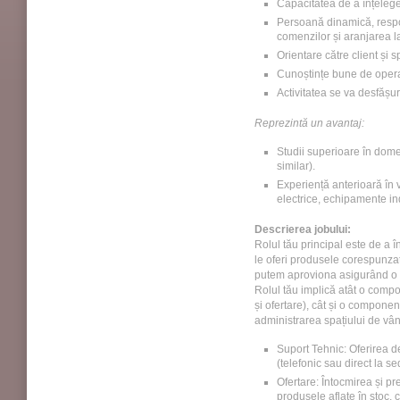
Capacitatea de a înțelege 
Persoană dinamică, respon
comenzilor și aranjarea la 
Orientare către client și s
Cunoștințe bune de oper
Activitatea se va desfășur
Reprezintă un avantaj:
Studii superioare în domen
similar).
Experiență anterioară în v
electrice, echipamente ind
Descrierea jobului:
Rolul tău principal este de a în
le oferi produsele corespunza
putem aproviona asigurând o 
Rolul tău implică atât o compo
și ofertare), cât și o compone
administrarea spațiului de vân
Suport Tehnic: Oferirea de
(telefonic sau direct la s
Ofertare: Întocmirea și pr
produsele aflate în stoc, 