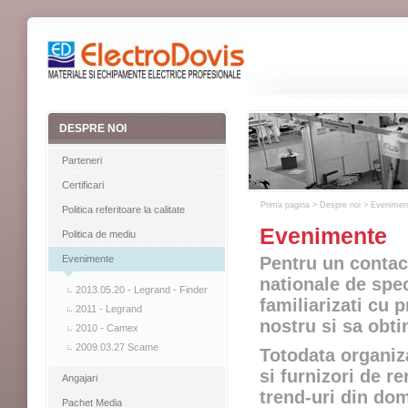
DESPRE NOI
Parteneri
Certificari
Prima pagina
>
Despre noi > Evenimen
Politica referitoare la calitate
Evenimente
Politica de mediu
Evenimente
Pentru un contact
nationale de spec
2013.05.20 - Legrand - Finder
familiarizati cu 
2011 - Legrand
nostru si sa obti
2010 - Camex
2009.03.27 Scame
Totodata organiz
si furnizori de r
Angajari
trend-uri din dom
Pachet Media